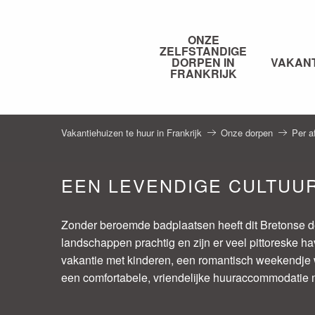
Aller
au
ONZE
contenu
ZELFSTANDIGE
principal
DORPEN IN
VAKAN
FRANKRIJK
Vakantiehuizen te huur in Frankrijk
Onze dorpen
Per a
EEN LEVENDIGE CULTUUR
Zonder beroemde badplaatsen heeft dit Bretonse dep
landschappen prachtig en zijn er veel pittoreske ha
vakantie met kinderen, een romantisch weekendje we
een comfortabele, vriendelijke huuraccommodatie 