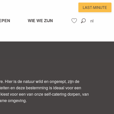
LAST-MINUTE
EPEN
WIE WE ZIJN
nl
Zoek op
Voir les favoris
 Hier is de natuur wild en ongerept, zijn de
viteiten en deze bestemming is ideaal voor een
kiest voor een van onze self-catering dorpen, van
ename omgeving.