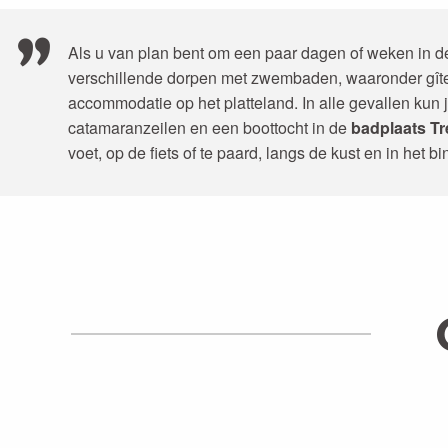
Als u van plan bent om een paar dagen of weken in d
verschillende dorpen met zwembaden, waaronder gîtes
accommodatie op het platteland. In alle gevallen kun je
catamaranzeilen en een boottocht in de
badplaats T
voet, op de fiets of te paard, langs de kust en in het b
VILLAGE DE GÎTES 
LEES MEER OVER