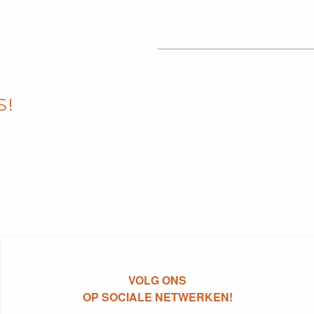
DEUX SÈVRES
S!
ONTDEK
VOLG ONS
OP SOCIALE NETWERKEN!