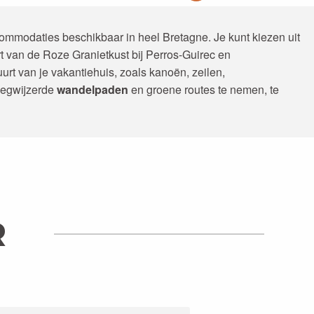
mmodaties beschikbaar in heel Bretagne. Je kunt kiezen uit
rt van de Roze Granietkust bij Perros-Guirec en
uurt van je vakantiehuis, zoals kanoën, zeilen,
ewegwijzerde
wandelpaden
en groene routes te nemen, te
DES GÎTES DU PÊCHEUR
R
LEES MEER OVER