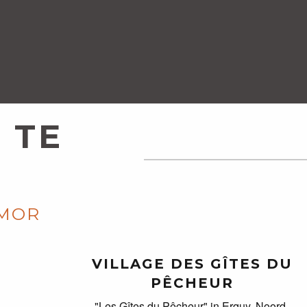
 TE
RMOR
VILLAGE DES GÎTES DU
PÊCHEUR
"Les Gîtes du Pêcheur" in Erquy, Noord-