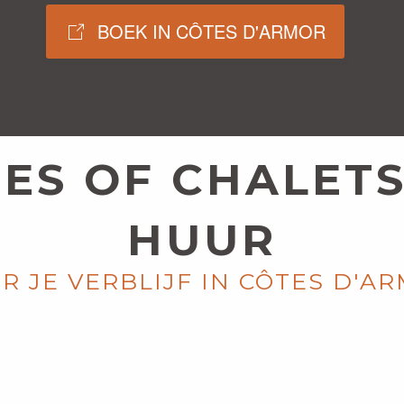
BOEK IN CÔTES D'ARMOR
TES OF CHALETS
HUUR
R JE VERBLIJF IN CÔTES D'A