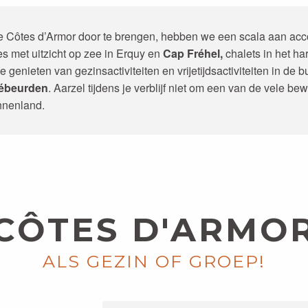
e Côtes d’Armor door te brengen, hebben we een scala aan acco
 met uitzicht op zee in Erquy en
Cap Fréhel,
chalets in het ha
 genieten van gezinsactiviteiten en vrijetijdsactiviteiten in de b
rébeurden
. Aarzel tijdens je verblijf niet om een van de vele b
innenland.
STEREDEN
VILLAGE 
CÔTES D'ARMO
ALS GEZIN OF GROEP!