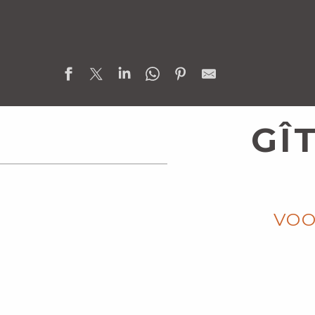
GÎ
VOO