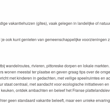
dige vakantiehuizen (gîtes), vaak gelegen in landelijke of natu
erwijl je ook kunt genieten van gemeenschappelijke voorzieninge
tbij wandelroutes, rivieren, pittoreske dorpen en lokale markten.
ars wonen meestal ter plaatse en geven graag tips over de omg
gericht met kinderen in gedachten, met veilige speelruimtes en ac
ur staat centraal, met aandacht voor ecologische initiatieven en l
e keuken, ontdek ambachten en beleef het Franse plattelandsleve
ier geen standaard vakantie beleeft, maar een unieke ervaring.