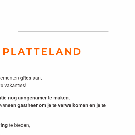
T PLATTELAND
ssementen
gîtes
aan,
ke vakanties!
tie nog aangenamer te maken
:
 van
een gastheer om je te verwelkomen en je te
ving
te bieden,
.