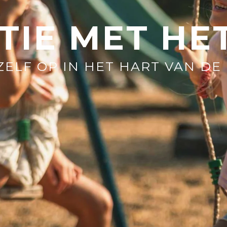
TIE MET HET
ZELF OP IN HET HART VAN DE
Waar wil je naartoe?