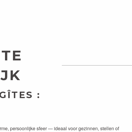
R
IK WIL
ONTSPANNEN AAN
EN
ZEE
 TE
IJK
GÎTES :
rme, persoonlijke sfeer — ideaal voor gezinnen, stellen of