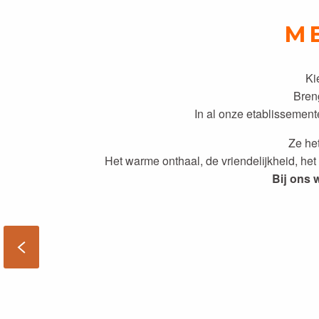
ME
Ki
Bre
In al onze etablissemen
Ze he
Het warme onthaal, de vriendelijkheid, he
Bij ons 