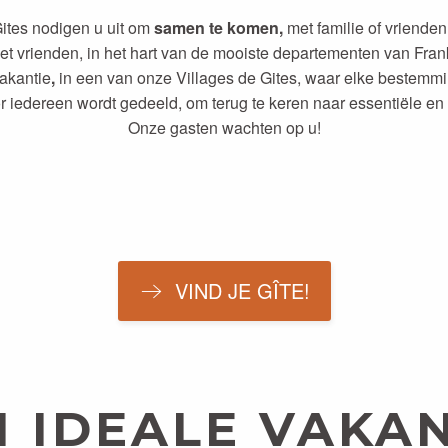
Gites nodigen u uit om
samen te komen,
met familie of vrienden
et vrienden, in het hart van de mooiste departementen van Frank
akantie
,
in een van onze Villages de Gites, waar elke bestemm
or iedereen wordt gedeeld, om terug te keren naar essentiële e
Onze gasten wachten op u!
GITES IN FINISTÈRE
VIND JE GÎTE!
N IDEALE VAKAN