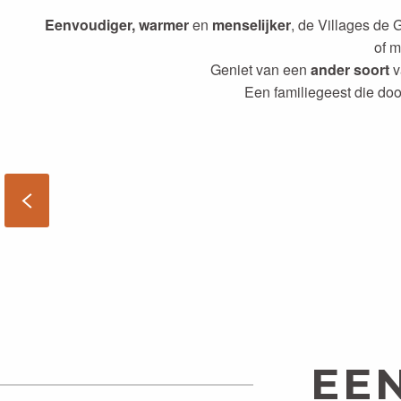
Eenvoudiger,
warmer
en
menselijker
, de Villages de 
of m
Geniet van een
ander soort
v
Een familiegeest die do
EE