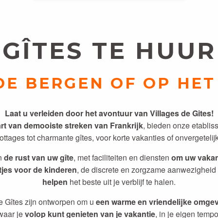
GÎTES TE HUUR
 DE BERGEN OF OP HE
Laat u verleiden door het avontuur van Villages de Gites!
art van de
mooiste streken van Frankrijk
, bieden onze etabli
ttages tot charmante gîtes, voor korte vakanties of onvergetelij
in
de rust van uw gîte
, met faciliteiten en diensten
om uw vakan
tjes voor de kinderen
, de discrete en zorgzame aanwezigheid
helpen
het beste uit je verblijf te halen.
e Gîtes zijn ontworpen om u
een warme en vriendelijke omge
waar je
volop kunt genieten van je vakantie
, in je eigen tempo