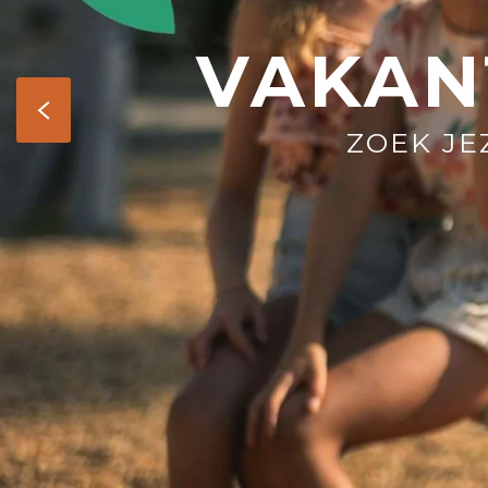
VAKAN
ZOEK JE
-
+
kind(eren)