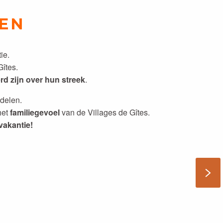
DEN
ie.
îtes.
rd zijn over hun streek
.
delen.
het
familiegevoel
van de Villages de Gîtes.
vakantie!