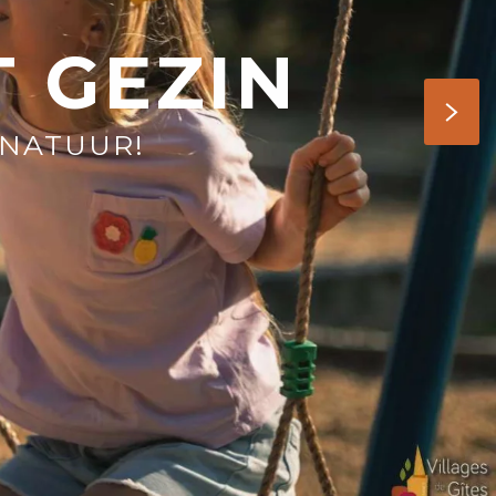
 GEZIN
 NATUUR!
-
+
volwassene(n)
ZOEKEN