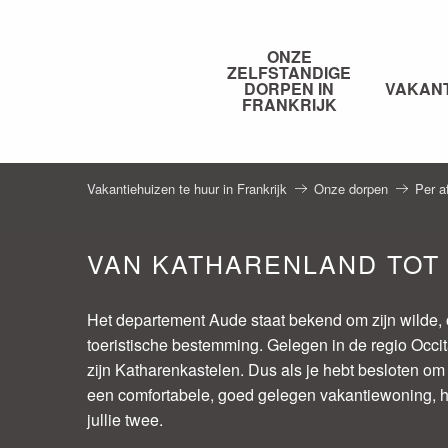
Aller
au
ONZE
contenu
ZELFSTANDIGE
principal
DORPEN IN
VAKAN
FRANKRIJK
Vakantiehuizen te huur in Frankrijk
Onze dorpen
Per a
VAN KATHARENLAND TOT
Het departement Aude staat bekend om zijn wilde, o
toeristische bestemming. Gelegen in de regio Occi
zijn Katharenkastelen. Dus als je hebt besloten om 
een comfortabele, goed gelegen vakantiewoning, heb
jullie twee.