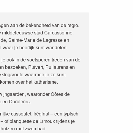
ragen aan de bekendheid van de regio.
kte middeleeuwse stad Carcassonne,
ide, Sainte-Marie de Lagrasse en
i waar je heerlijk kunt wandelen.
 je ook in de voetsporen treden van de
en bezoeken, Puivert, Puilaurens en
ekkingsroute waarmee je ze kunt
 komen over het katharisme.
 wijngaarden, waaronder Côtes de
 en Corbières.
ijke cassoulet, fréginat – een typisch
– of blanquette de Limoux tijdens je
iehuizen met zwembad.