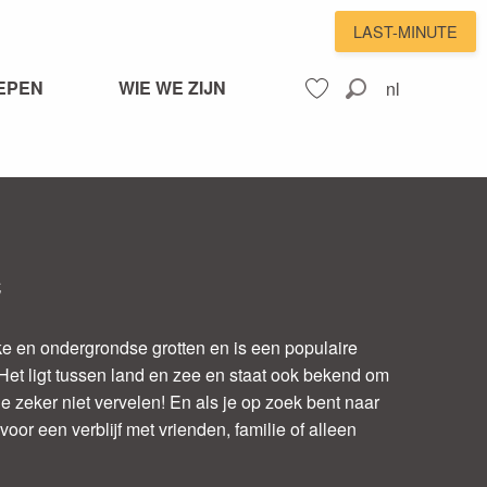
LAST-MINUTE
EPEN
WIE WE ZIJN
nl
Zoek op
Voir les favoris
C
ke en ondergrondse grotten en is een populaire
Het ligt tussen land en zee en staat ook bekend om
je zeker niet vervelen! En als je op zoek bent naar
r een verblijf met vrienden, familie of alleen