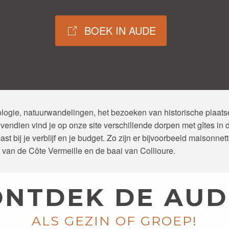
BOEK IN AUDE
logie, natuurwandelingen, het bezoeken van historische plaatse
endien vind je op onze site verschillende dorpen met gîtes in de
t bij je verblijf en je budget. Zo zijn er bijvoorbeeld maisonne
 van de Côte Vermeille en de baai van Collioure.
ONTDEK DE AUD
ALS GEZIN OF GROEP!