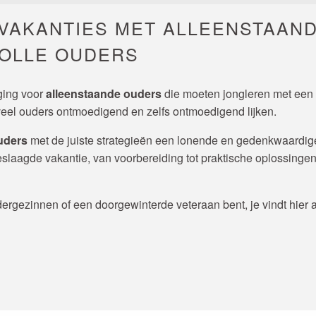
 VAKANTIES MET ALLEENSTAAN
OLLE OUDERS
ging voor
alleenstaande ouders
die moeten jongleren met een 
eel ouders ontmoedigend en zelfs ontmoedigend lijken.
uders
met de juiste strategieën een lonende en gedenkwaardige e
slaagde vakantie, van voorbereiding tot praktische oplossingen
dergezinnen of een doorgewinterde veteraan bent, je vindt hier a
r aux favoris