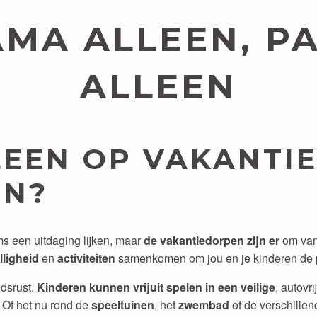
MA ALLEEN, P
ALLEEN
LEEN OP VAKANTIE
EN?
 een uitdaging lijken, maar
de vakantiedorpen zijn er
om van
lligheid
en
activiteiten
samenkomen om jou en je kinderen de p
dsrust.
Kinderen kunnen vrijuit spelen in een veilige
, autovri
Of het nu rond de
speeltuinen
, het
zwembad
of de verschille