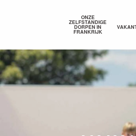
Aller
au
ONZE
contenu
ZELFSTANDIGE
principal
DORPEN IN
VAKAN
FRANKRIJK