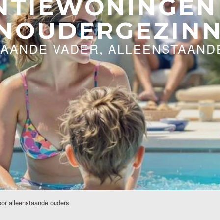
NTIEWONINGEN
NOUDERGEZIN
TAANDE VADER, ALLEENSTAAND
oor alleenstaande ouders