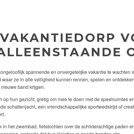
 VAKANTIEDORP 
ALLEENSTAANDE 
ngelooflijk spannende en onvergetelijke vakantie te wachten i
d waar ze in alle veiligheid kunnen rennen, spelen en ontdekken
nieuwe band krijgen.
op hun gezicht, gretig om mee te doen met de speelruimtes en 
 schattenjacht, een vriendschappelijke sportwedstrijd of creatie
rt.
n het zwembad, fietstochten over de schilderachtige paden en f
panning, wetende dat hun kleintjes in goede handen zijn.