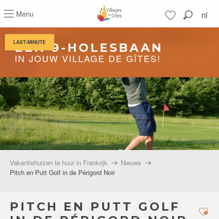
Aller
Menu
nl
au
Zoek op
contenu
Voir les favoris
principal
LAST-MINUTE
EEN 9-HOLESBAAN
IN JOUW VILLAGE DE GÎTES!
Vakantiehuizen te huur in Frankrijk
Nieuws
Pitch en Putt Golf in de Périgord Noir
PITCH EN PUTT GOLF
Ajo