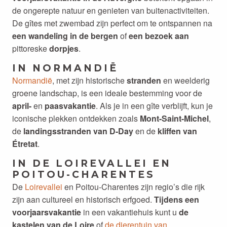
de ongerepte natuur en genieten van buitenactiviteiten.
De gîtes met zwembad zijn perfect om te ontspannen na
een wandeling in de bergen
of
een bezoek aan
pittoreske
dorpjes
.
IN NORMANDIË
Normandië
, met zijn historische
stranden
en weelderig
groene landschap, is een ideale bestemming voor de
april-
en
paasvakantie
. Als je in een gîte verblijft, kun je
iconische plekken ontdekken zoals
Mont-Saint-Michel
,
de
landingsstranden van D-Day
en de
kliffen van
Étretat
.
IN DE LOIREVALLEI EN
POITOU-CHARENTES
De
Loirevallei
en Poitou-Charentes zijn regio’s die rijk
zijn aan cultureel en historisch erfgoed.
Tijdens een
voorjaarsvakantie
in een vakantiehuis kunt u
de
kastelen van de Loire
of
de dierentuin van