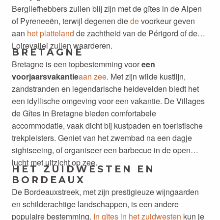
Bergliefhebbers zullen blij zijn met de gîtes in de Alpen
of Pyreneeën, terwijl degenen die
de
voorkeur geven
aan
het platteland
de zachtheid van de Périgord of de
Loirevallei zullen waarderen.
BRETAGNE
Bretagne is een topbestemming voor
een
voorjaarsvakantie
aan zee
. Met zijn wilde kustlijn,
zandstranden en legendarische heidevelden biedt het
een idyllische omgeving voor een vakantie. De Villages
de Gîtes in Bretagne bieden comfortabele
accommodatie, vaak dicht bij kustpaden en toeristische
trekpleisters. Geniet van het zwembad na een dagje
sightseeing, of organiseer een barbecue in de open
lucht met uitzicht op zee.
HET ZUIDWESTEN EN
BORDEAUX
De Bordeauxstreek, met zijn prestigieuze wijngaarden
en schilderachtige landschappen, is een andere
populaire bestemming.
In gîtes in het zuidwesten
kun je