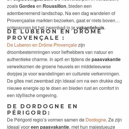
zoals
Gordes
en
Roussillon
, bieden een
adembenemend landschap. Na een dag wandelen of
Provençaalse markten bezoeken, gaat er niets boven
ontspannen bij het zwembad in je
vakantiehuis
.
DE LUBERON EN DRÔME
PROVENÇALE :
De Luberon en Drôme Provençale
zijn
droombestemmingen voor liefhebbers van natuur en
authentieke charme. In april en tijdens de
paasvakantie
verwelkomen de groene heuvels en middeleeuwse
dorpjes je voor wandelingen en culturele verkenningen.
De gîtes met zwembad zijn ideaal om na een drukke dag
nieuwe energie op te doen en bieden rust en comfort in
een idyllische omgeving.
DE DORDOGNE EN
PÉRIGORD:
De Périgord regio’s vormen samen de
Dordogne
. Ze zijn
ideaal voor
een paasvakantie
, met hun majestueuze