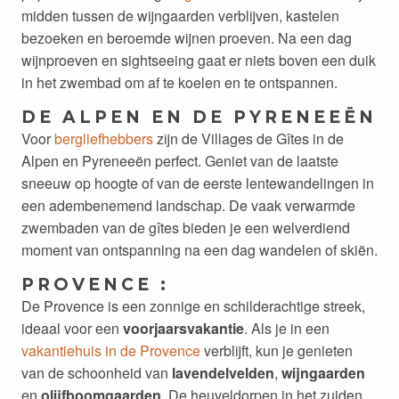
midden tussen de wijngaarden verblijven, kastelen
bezoeken en beroemde wijnen proeven. Na een dag
wijnproeven en sightseeing gaat er niets boven een duik
in het zwembad om af te koelen en te ontspannen.
DE ALPEN EN DE PYRENEEËN
Voor
bergliefhebbers
zijn de Villages de Gîtes in de
Alpen en Pyreneeën perfect. Geniet van de laatste
sneeuw op hoogte of van de eerste lentewandelingen in
een adembenemend landschap. De vaak verwarmde
zwembaden van de gîtes bieden je een welverdiend
moment van ontspanning na een dag wandelen of skiën.
PROVENCE :
De Provence is een zonnige en schilderachtige streek,
ideaal voor een
voorjaarsvakantie
. Als je in een
vakantiehuis in de Provence
verblijft, kun je genieten
van de schoonheid van
lavendelvelden
,
wijngaarden
en
olijfboomgaarden
. De heuveldorpen in het zuiden,