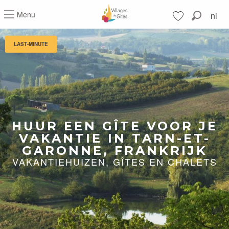
Aller
Menu
nl
au
Zoek op
contenu
Voir les favoris
principal
LAST-MINUTE
HUUR EEN GÎTE VOOR JE
VAKANTIE IN TARN-ET-
GARONNE, FRANKRIJK
VAKANTIEHUIZEN, GÎTES EN CHALETS