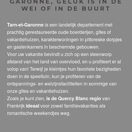
GARONNE, GELUK IS IN DE
WEI OF IN DE BUURT
Tarn-et-Garonne
is een landelijk departement met
prachtig gerestaureerde oude boerderijen, gîtes of
vakantiehuizen, karakterwoningen in pittoreske dorpjes
en gastenkamers in beschermde gebouwen.
Voor uw vakantie bevindt u zich op een steenworp
afstand van het land van overvloed, en u profiteert er al
volop van! Terwijl je kleintjes hun favoriete bezigheden
doen in de speeltuin, kun je profiteren van de
ontspannings- en welzijnsfaciliteiten in sommige van
onze gîtes en vakantiehuizen.
Zoals je kunt zien,
is de Quercy Blanc regio
van
Frankrijk
ideaal
voor zowel familievakanties als
romantische weekendjes weg.