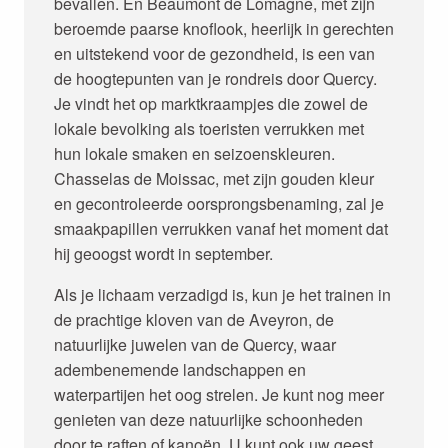
bevallen. En Beaumont de Lomagne, met zijn
beroemde paarse knoflook, heerlijk in gerechten
en uitstekend voor de gezondheid, is een van
de hoogtepunten van je rondreis door Quercy.
Je vindt het op marktkraampjes die zowel de
lokale bevolking als toeristen verrukken met
hun lokale smaken en seizoenskleuren.
Chasselas de Moissac, met zijn gouden kleur
en gecontroleerde oorsprongsbenaming, zal je
smaakpapillen verrukken vanaf het moment dat
hij geoogst wordt in september.
Als je lichaam verzadigd is, kun je het trainen in
de prachtige kloven van de Aveyron, de
natuurlijke juwelen van de Quercy, waar
adembenemende landschappen en
waterpartijen het oog strelen. Je kunt nog meer
genieten van deze natuurlijke schoonheden
door te raften of kanoën. U kunt ook uw geest